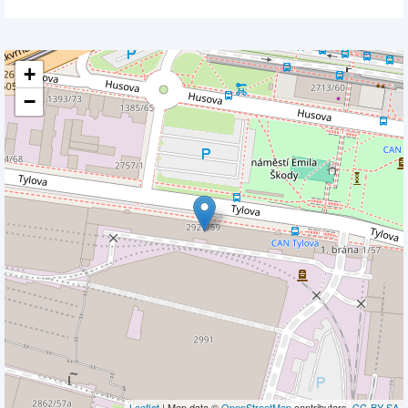
+
−
Leaflet
| Map data ©
OpenStreetMap
contributors,
CC-BY-SA