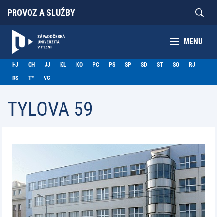
PROVOZ A SLUŽBY
MENU
HJ
CH
JJ
KL
KO
PC
PS
SP
SD
ST
SO
RJ
RS
T*
VC
TYLOVA 59