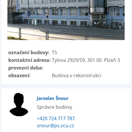
označení budovy:
TS
kontaktní adresa:
Tylova 2929/59, 301 00 Plzeň 3
provozní doba:
obsazení:
Budova v rekonstrukci
Jaroslav Šnour
Správce budovy
+420 724 717 787
snour@ps.zcu.cz