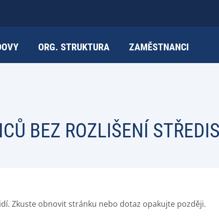
DOVY
ORG. STRUKTURA
ZAMĚSTNANCI
Ů BEZ ROZLIŠENÍ STŘEDI
idí. Zkuste obnovit stránku nebo dotaz opakujte později.