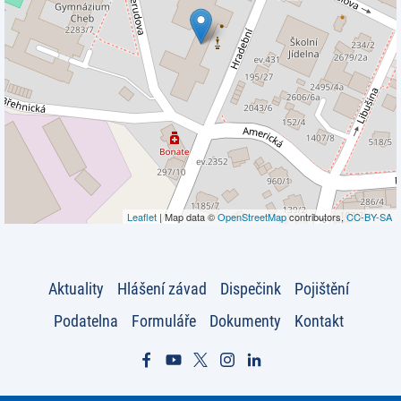
Leaflet
| Map data ©
OpenStreetMap
contributors,
CC-BY-SA
Aktuality
Hlášení závad
Dispečink
Pojištění
Podatelna
Formuláře
Dokumenty
Kontakt