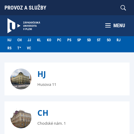
PROVOZ A SLUŽBY
MENU
HJ
CH
JJ
KL
KO
PC
PS
SP
SD
ST
SO
RJ
RS
T*
VC
HJ
Husova 11
CH
Chodské nám. 1