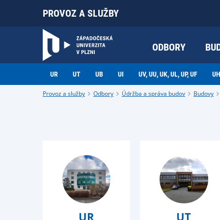
PROVOZ A SLUŽBY
ODBORY
BU
UR
UT
UB
UI
UV, UU, UK, UL, UP, UF
UH
Provoz a služby
Odbory
Údržba a správa budov
Budovy
UR
UT