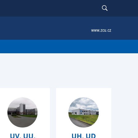
www.zcu.cz
UH, UD
UV, UU,