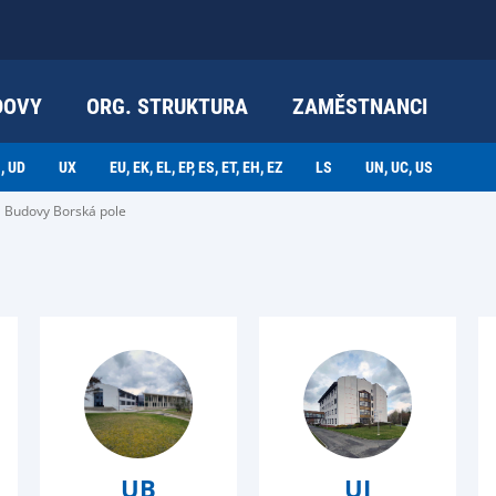
DOVY
ORG. STRUKTURA
ZAMĚSTNANCI
, UD
UX
EU, EK, EL, EP, ES, ET, EH, EZ
LS
UN, UC, US
Budovy Borská pole
UB
UI